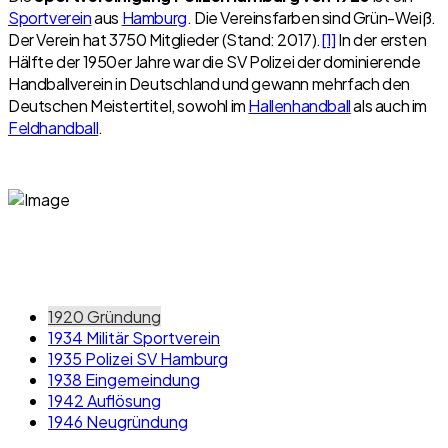
Sportverein
aus
Hamburg
. Die Vereinsfarben sind Grün-Weiß.
Der Verein hat 3750 Mitglieder (Stand: 2017).
[1]
In der ersten
Hälfte der 1950er Jahre war die SV Polizei der dominierende
Handballverein in Deutschland und gewann mehrfach den
Deutschen Meistertitel, sowohl im
Hallenhandball
als auch im
Feldhandball
.
1920
Gründung
1934
Militär Sportverein
1935
Polizei SV Hamburg
1938
Eingemeindung
1942
Auflösung
1946
Neugründung