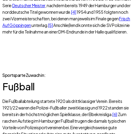
Serie
Deutscher Meister
, nachdem bereits 1949 der Hamburger und der
norddeutsche Titel gewonnen wurde.
[4]
1954 und 1955 folgten noch
zwei Vizemeisterschaften, bei denen man jeweils im Finale gegen
Frisch
Auf Göppingen
unterlag.
[5]
Anschließend konnte sich die SV Polizei nie
mehr für die Teilnahme an einer DM-Endrunde in der Halle qualifizieren.
Sportsparte Zuwach in:
Fußball
Die Fußballabteilung startete 1920 als drittklassiger Verein. Bereits
1921/22 waren die Polizei-Fußballer zweitklassig und 1922 standen sie
bereits in der höchstmöglichen Spielklasse, der Elbekreisliga.
[6]
Zum
raschen Aufstieg im Hamburger Fußball trugen die damals typischen
Vorteile von Polizeisportvereinen bei. Eine vergleichsweise gute
finanzielle Situation erlaubte eine gute Ausstattung, gepflegte