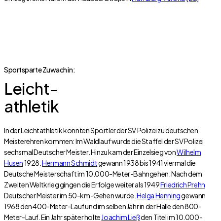
Sportsparte Zuwach in:
Leicht-
athletik
In der Leichtathletik konnten Sportler der SV Polizei zu deutschen
Meisterehren kommen: Im Waldlauf wurde die Staffel der SV Polizei
sechsmal Deutscher Meister. Hinzu kam der Einzelsieg von
Wilhelm
Husen
1928.
Hermann Schmidt
gewann 1938 bis 1941 viermal die
Deutsche Meisterschaft im 10.000-Meter-Bahngehen. Nach dem
Zweiten Weltkrieg gingen die Erfolge weiter als 1949
Friedrich Prehn
Deutscher Meister im 50-km-Gehen wurde.
Helga Henning
gewann
1968 den 400-Meter-Lauf und im selben Jahr in der Halle den 800-
Meter-Lauf. Ein Jahr später holte
Joachim Ließ
den Titel im 10.000-