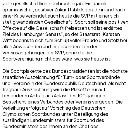
viele gesellschaftliche Umbrüche gab. Ein damals
optimistischer, positiver Zukunftsblick gerade in und nach
einer Krise verbindet auch heute die SVP mit einer sich
stetig wandelnden Gesellschaft. Sport soll seine positiven
Effekte auf die Gesellschaft freisetzen und ist erklärtes
Ziel des Hamburger Senats“, so der Staatsrat. Karsten
Witt bedankte sich zum Schluß voller Freude und Stolz bei
allen Anwesenden und insbesondere bei den
Vereinsangehörigen der SVP, ohne die die
Sportvereinigung nicht das wäre, was sie heute ist.
Die Sportplakette des Bundespräsidenten ist die höchste
staatliche Auszeichnung für Turn- oder Sportverbände
und -vereine in der Bundesrepublik Deutschland. Als nicht
tragbare Auszeichnung wird die Plakette nur auf
besonderen Antrag aus Anlass des 100-jährigen
Bestehens eines Verbandes oder Vereins vergeben. Die
Verleihung erfolgt auf Vorschlag des Deutschen
Olympischen Sportbundes unter Beteiligung des
zuständigen Landesministers für Sport und des
Bundesministers des Innern an den Chef des