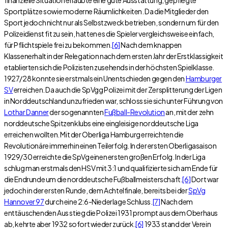
Sportplätze sowie moderne Räumlichkeiten. Da die Mitglieder den
Sport jedoch nicht nur als Selbstzweck betrieben, sondern um für den
Polizeidienst fit zu sein, hatten es die Spieler vergleichsweise einfach,
für Pflichtspiele frei zu bekommen.
[6]
Nach dem knappen
Klassenerhalt in der Relegation nach dem ersten Jahr der Erstklassigkeit
etablierten sich die Polizisten zusehends in der höchsten Spielklasse.
1927/28 konnte sie erstmals ein Unentschieden gegen den
Hamburger
SV
erreichen. Da auch die SpVgg Polizei mit der Zersplitterung der Ligen
in Norddeutschland unzufrieden war, schloss sie sich unter Führung von
Lothar Danner
der sogenannten
Fußball-Revolution
an, mit der zehn
norddeutsche Spitzenklubs eine eingleisige norddeutsche Liga
erreichen wollten. Mit der Oberliga Hamburg erreichten die
Revolutionäre immerhin einen Teilerfolg. In der ersten Oberligasaison
1929/30 erreichte die SpVg einen ersten großen Erfolg. In der Liga
schlug man erstmals den HSV mit 3:1 und qualifizierte sich am Ende für
die Endrunde um die norddeutsche Fußballmeisterschaft.
[6]
Dort war
jedoch in der ersten Runde, dem Achtelfinale, bereits bei der
SpVg
Hannover 97
durch eine 2:6-Niederlage Schluss.
[7]
Nach dem
enttäuschenden Aus stieg die Polizei 1931 prompt aus dem Oberhaus
ab, kehrte aber 1932 sofort wieder zurück.
[6]
1933 stand der Verein