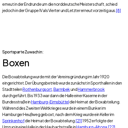
erneut in der Endrunde um die norddeutsche Meisterschaft, schied
jedoch in der Gruppe IV als Vierter und Letzter erneut vorzeitig aus.
[8]
Sportsparte Zuwach in:
Boxen
Die Boxabteilung wurde mit der Vereinsgründung im Jahr 1920
eingerichtet. Der Übungsbetrieb wurde zunächst in Sporthallen in den
Stadtteilen
Rothenburgsort
,
Barmbek
und
Hammerbrook
durchgeführt. Bis 1933 war dann die Halle einer Kaserne in der
Bundesstraße in
Hamburg-Eimsbüttel
die Heimat der Boxabteilung.
Während des Zweiten Weltkrieges wurde in einem Bunker im
Hamburger Heußweg geboxt, nach dem Krieg wurde ein Keller im
Sprinkenhof
die Heimat der Boxabteilung.
[21]
1952 erfolgte der
Umzug in eine Halle in der Haubachstraße in
Hamburg-Altona
.
[22]