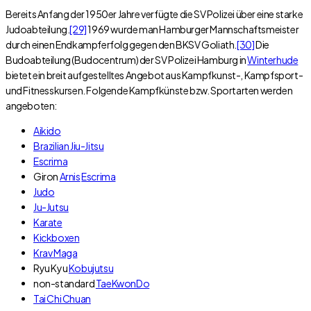
Bereits Anfang der 1950er Jahre verfügte die SV Polizei über eine starke
Judoabteilung.
[29]
1969 wurde man Hamburger Mannschaftsmeister
durch einen Endkampferfolg gegen den BKSV Goliath.
[30]
Die
Budoabteilung (Budocentrum) der SV Polizei Hamburg in
Winterhude
bietet ein breit aufgestelltes Angebot aus Kampfkunst-, Kampfsport-
und Fitnesskursen. Folgende Kampfkünste bzw. Sportarten werden
angeboten:
Aikido
Brazilian Jiu-Jitsu
Escrima
Giron
Arnis
Escrima
Judo
Ju-Jutsu
Karate
Kickboxen
Krav Maga
Ryu Kyu
Kobujutsu
non-standard
TaeKwonDo
Tai Chi Chuan