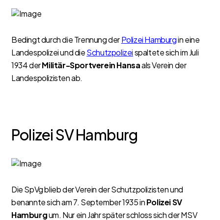
Bedingt durch die Trennung der
Polizei Hamburg
in eine
Landespolizei und die
Schutzpolizei
spaltete sich im Juli
1934 der
Militär-Sportverein Hansa
als Verein der
Landespolizisten ab.
Polizei SV Hamburg
Die SpVg blieb der Verein der Schutzpolizisten und
benannte sich am 7. September 1935 in
Polizei SV
Hamburg
um. Nur ein Jahr später schloss sich der MSV