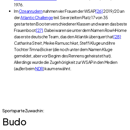
1976.
Im
Ozeanrudern
nahmen vier Frauen der WSAP
[26]
2019/20 an
der
Atlantic Challenge
teil. Sie erzielten Platz 17 von 35
gestarteten Booten verschiedener Klassen und waren das beste
Frauenboot
[27]
. Dabei waren sie unter dem Namen
RowHHome
das erste deutsche Team, das den Atlantik überquert hat
[28]
:
Catharina Streit
,
Meike Ramuschkat
,
Steffi Kluge
und ihre
Tochter
Timna Bicker
(die noch unter dem Namen
Kluge
gemeldet, aber vor Beginn des Rennens geheiratet hat).
Allerdings wurde die Zugehörigkeit zur WSAP in den Medien
(außer beim
NDR
) kaum erwähnt.
Sportsparte Zuwach in:
Budo