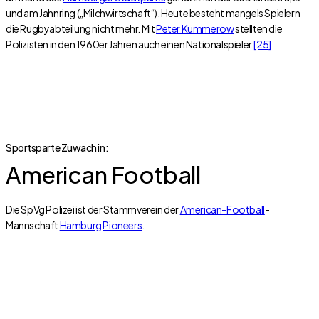
und am Jahnring („Milchwirtschaft“). Heute besteht mangels Spielern
die Rugbyabteilung nicht mehr. Mit
Peter Kummerow
stellten die
Polizisten in den 1960er Jahren auch einen Nationalspieler.
[25]
Sportsparte Zuwach in:
American Football
Die SpVg Polizei ist der Stammverein der
American-Football
-
Mannschaft
Hamburg Pioneers
.