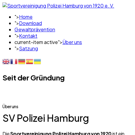
">
Home
">
Download
Gewaltprävention
">
Kontakt
current-item active">
Über uns
">
Satzung
Seit der Gründung
Über uns
SV Polizei Hamburg
Die
Sportvereinigung Polizei Hamburg von 1920
ist ein