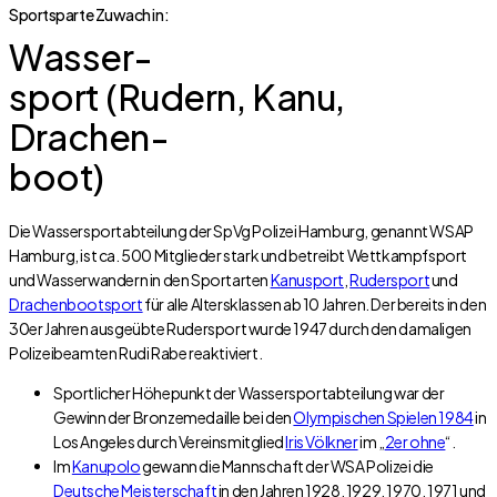
Sportsparte Zuwach in:
Wasser-
sport (Rudern, Kanu,
Drachen-
boot)
Die Wassersportabteilung der SpVg Polizei Hamburg, genannt WSAP
Hamburg, ist ca. 500 Mitglieder stark und betreibt Wettkampfsport
und Wasserwandern in den Sportarten
Kanusport
,
Rudersport
und
Drachenbootsport
für alle Altersklassen ab 10 Jahren. Der bereits in den
30er Jahren ausgeübte Rudersport wurde 1947 durch den damaligen
Polizeibeamten Rudi Rabe reaktiviert.
Sportlicher Höhepunkt der Wassersportabteilung war der
Gewinn der Bronzemedaille bei den
Olympischen Spielen 1984
in
Los Angeles durch Vereinsmitglied
Iris Völkner
im „
2er ohne
“.
Im
Kanupolo
gewann die Mannschaft der WSA Polizei die
Deutsche Meisterschaft
in den Jahren 1928, 1929, 1970, 1971 und