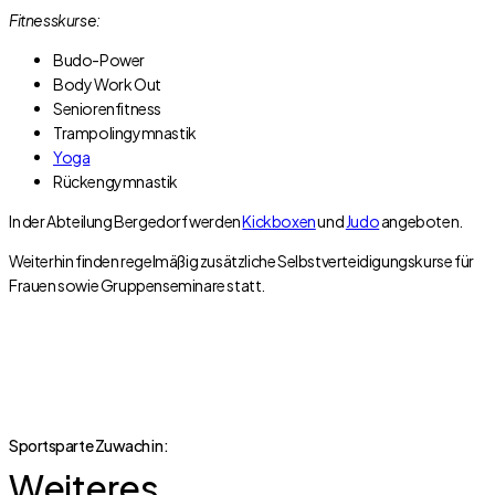
Fitnesskurse:
Budo-Power
Body Work Out
Seniorenfitness
Trampolingymnastik
Yoga
Rückengymnastik
In der Abteilung Bergedorf werden
Kickboxen
und
Judo
angeboten.
Weiterhin finden regelmäßig zusätzliche Selbstverteidigungskurse für
Frauen sowie Gruppenseminare statt.
Sportsparte Zuwach in:
Weiteres