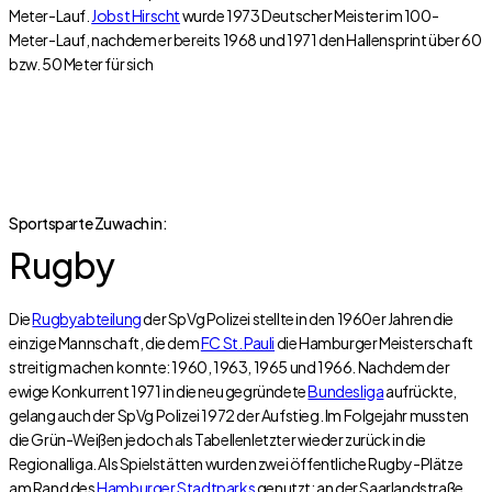
Meter-Lauf.
Jobst Hirscht
wurde 1973 Deutscher Meister im 100-
Meter-Lauf, nachdem er bereits 1968 und 1971 den Hallensprint über 60
bzw. 50 Meter für sich
Sportsparte Zuwach in:
Rugby
Die
Rugbyabteilung
der SpVg Polizei stellte in den 1960er Jahren die
einzige Mannschaft, die dem
FC St. Pauli
die Hamburger Meisterschaft
streitig machen konnte: 1960, 1963, 1965 und 1966. Nachdem der
ewige Konkurrent 1971 in die neu gegründete
Bundesliga
aufrückte,
gelang auch der SpVg Polizei 1972 der Aufstieg. Im Folgejahr mussten
die Grün-Weißen jedoch als Tabellenletzter wieder zurück in die
Regionalliga. Als Spielstätten wurden zwei öffentliche Rugby-Plätze
am Rand des
Hamburger Stadtparks
genutzt: an der Saarlandstraße