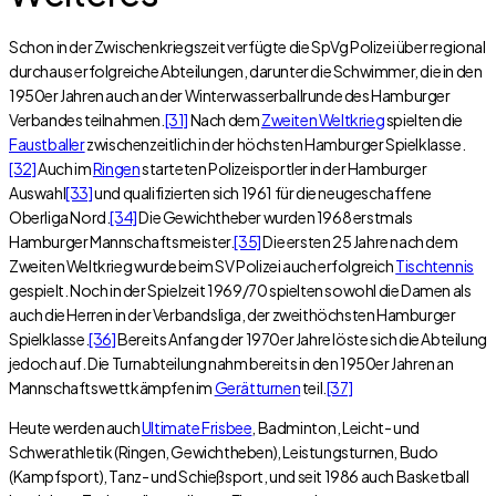
Schon in der Zwischenkriegszeit verfügte die SpVg Polizei über regional
durchaus erfolgreiche Abteilungen, darunter die Schwimmer, die in den
1950er Jahren auch an der Winterwasserballrunde des Hamburger
Verbandes teilnahmen.
[31]
Nach dem
Zweiten Weltkrieg
spielten die
Faustballer
zwischenzeitlich in der höchsten Hamburger Spielklasse.
[32]
Auch im
Ringen
starteten Polizeisportler in der Hamburger
Auswahl
[33]
und qualifizierten sich 1961 für die neugeschaffene
Oberliga Nord.
[34]
Die Gewichtheber wurden 1968 erstmals
Hamburger Mannschaftsmeister.
[35]
Die ersten 25 Jahre nach dem
Zweiten Weltkrieg wurde beim SV Polizei auch erfolgreich
Tischtennis
gespielt. Noch in der Spielzeit 1969/70 spielten sowohl die Damen als
auch die Herren in der Verbandsliga, der zweithöchsten Hamburger
Spielklasse.
[36]
Bereits Anfang der 1970er Jahre löste sich die Abteilung
jedoch auf. Die Turnabteilung nahm bereits in den 1950er Jahren an
Mannschaftswettkämpfen im
Gerätturnen
teil.
[37]
Heute werden auch
Ultimate Frisbee
, Badminton, Leicht- und
Schwerathletik (Ringen, Gewichtheben), Leistungsturnen, Budo
(Kampfsport), Tanz- und Schießsport, und seit 1986 auch Basketball