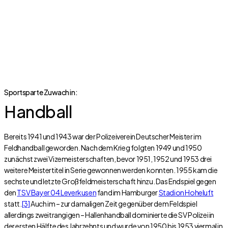
Sportsparte Zuwach in:
Handball
Bereits 1941 und 1943 war der Polizeiverein Deutscher Meister im
Feldhandball geworden. Nach dem Krieg folgten 1949 und 1950
zunächst zwei Vizemeisterschaften, bevor 1951, 1952 und 1953 drei
weitere Meistertitel in Serie gewonnen werden konnten. 1955 kam die
sechste und letzte Großfeldmeisterschaft hinzu. Das Endspiel gegen
den
TSV Bayer 04 Leverkusen
fand im Hamburger
Stadion Hoheluft
statt.
[3]
Auch im – zur damaligen Zeit gegenüber dem Feldspiel
allerdings zweitrangigen – Hallenhandball dominierte die SV Polizei in
der ersten Hälfte des Jahrzehnts und wurde von 1950 bis 1953 viermal in