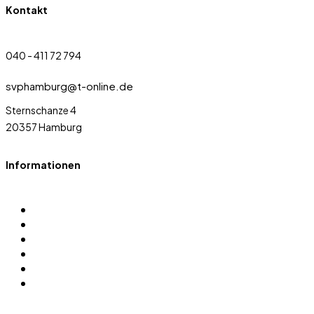
Kontakt
040 - 411 72 794
svphamburg@t-online.de
Sternschanze 4
20357 Hamburg
Informationen
Über uns
Sportarten
Satzung
Sponsoren
Login
Datenschutz Anfrage erstellen