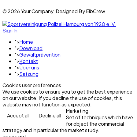
© 2026 Your Company. Designed By ElbCrew
Sign In
">
Home
">
Download
">
Gewaltprävention
">
Kontakt
">
Über uns
">
Satzung
Cookies user preferences
We use cookies to ensure you to get the best experience
on our website. If you decline the use of cookies, this
website may not function as expected.
Marketing
Accept all
Decline all
Set of techniques which have
for object the commercial
strategy and in particular the market study.
openx.net