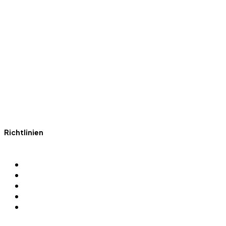
Fit mit Polizei Sport Hamburg
Richtlinien
Impressum
Datenschutz
Gewaltprävention
Kontakt
Downloads