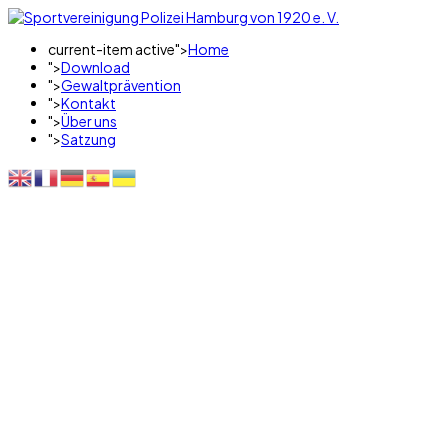
current-item active">
Home
">
Download
">
Gewaltprävention
">
Kontakt
">
Über uns
">
Satzung