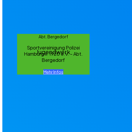
Abt. Bergedorf
Sportvereinigung Polizei
Jugendwerk
Hamburg v. 1920 e.V. - Abt.
Bergedorf
Mehr Infos