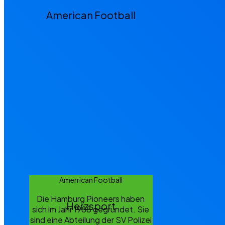
American Football
Amerrican Football
Die Hamburg Pioneers haben
Herzsport
sich im Jahr 1988 gegründet. Sie
sind eine Abteilung der SV Polizei