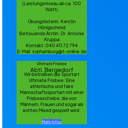
(Leistungsniveau ab ca. 100
Watt)
Übungsleiterin: Kerstin
Hönigschmid
Betreuende Ärztin: Dr. Antonie
Kruppa
Kontakt: 040 411 72 794
E-Mail: svphamburg@t-online.de
Ultimate Frisbee
Abtl. Bergedorf
Wir betreiben die Sportart
Ultimate Frisbee: Eine
athletische und faire
Mannschaftssportart mit einer
Frisbeescheibe, die von
Männern, Frauen und sogar als
echtes Mixed gespielt wird.
Mehr Infos