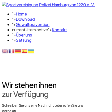
">
Home
">
Download
">
Gewaltprävention
current-item active">
Kontakt
">
Über uns
">
Satzung
Wir stehen ihnen
zur Verfügung
Schreiben Sie uns eine Nachricht oder rufen Sie uns
gerne an.