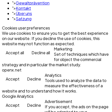
">
Gewaltprävention
">
Kontakt
">
Über uns
">
Satzung
Cookies user preferences
We use cookies to ensure you to get the best experience
on our website. If you decline the use of cookies, this
website may not function as expected.
Marketing
Accept all
Decline all
Set of techniques which have
for object the commercial
strategy and in particular the market study.
openx.net
Analytics
Accept
Decline
Tools used to analyze the data to
measure the effectiveness of a
website and to understand how it works.
Google Analytics
Advertisement
Accept
Decline
If you accept, the ads on the page
will be adapted to your