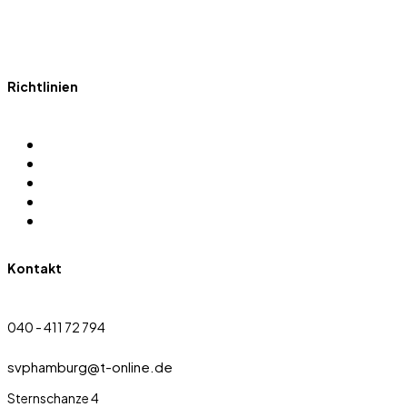
Richtlinien
Impressum
Datenschutz
Gewaltprävention
Kontakt
Downloads
Kontakt
040 - 411 72 794
svphamburg@t-online.de
Sternschanze 4